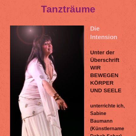
Tanzträume
Die
Intension
Unter der
Überschrift
WIR
BEWEGEN
KÖRPER
UND SEELE
unterrichte ich,
Sabine
Baumann
(Künstlername